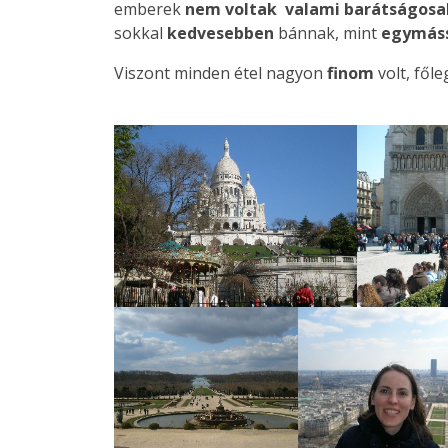
emberek
nem voltak valami barátságos
sokkal
kedvesebben
bánnak, mint
egymás
Viszont minden étel nagyon
finom
volt, főle