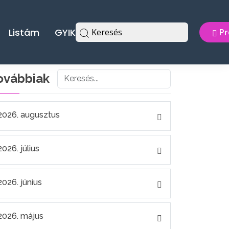
Listám
GYIK
Keresés
Pr
ovábbiak
2026. augusztus
2026. július
2026. június
2026. május