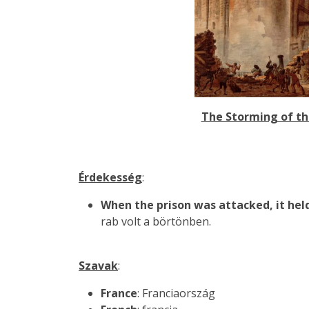
The Storming of the
Érdekesség
:
When the prison was attacked, it held
rab volt a börtönben.
Szavak
:
France
: Franciaország