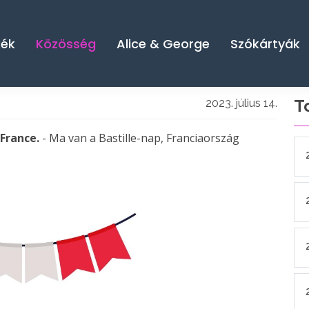
kék
Közösség
Alice & George
Szókártyák
T
2023. július 14.
 France.
- Ma van a Bastille-nap, Franciaország