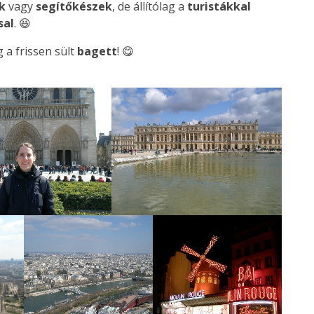
ak
vagy
segítőkészek
, de állítólag a
turistákkal
sal
. 😆
g a frissen sült
bagett
! 😋