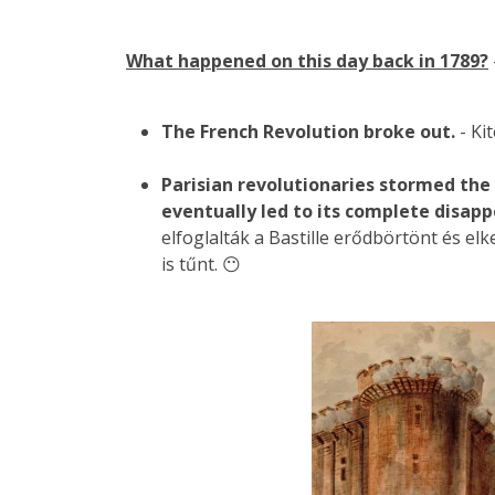
What happened on this day back in 1789?
The French Revolution broke out.
- Ki
Parisian revolutionaries stormed the 
eventually led to its complete disap
elfoglalták a Bastille erődbörtönt és elk
is tűnt. 😶