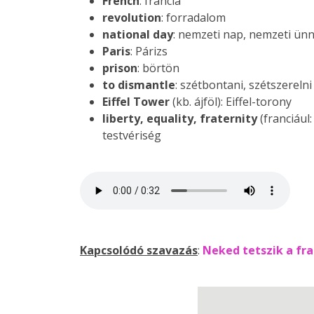
French
: francia
revolution
: forradalom
national
day
: nemzeti nap, nemzeti ün
Paris
: Párizs
prison
: börtön
to dismantle
: szétbontani, szétszerelni
Eiffel Tower
(kb. ájföl): Eiffel-torony
liberty, equality, fraternity
(franciául:
testvériség
Kapcsolódó szavazás
:
Neked tetszik a fra