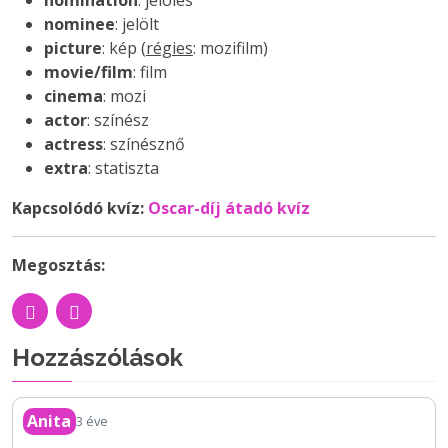
nomination
: jelölés
nominee
: jelölt
picture
: kép (
régies
: mozifilm)
movie/film
: film
cinema
: mozi
actor
: színész
actress
: színésznő
extra
: statiszta
Kapcsolódó kvíz:
Oscar-díj átadó kvíz
Megosztás:
Hozzászólások
Anita
3 éve