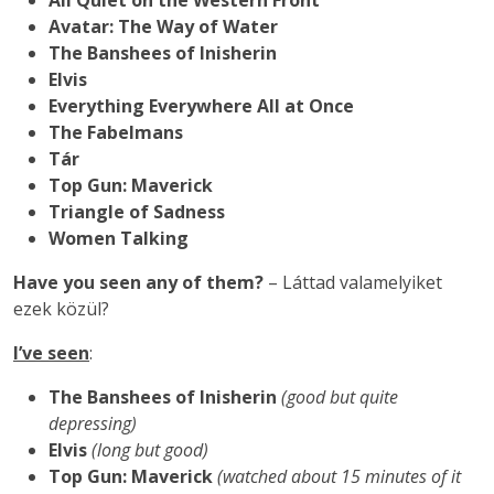
All Quiet on the Western Front
Avatar: The Way of Water
The Banshees of Inisherin
Elvis
Everything Everywhere All at Once
The Fabelmans
Tár
Top Gun: Maverick
Triangle of Sadness
Women Talking
Have you seen any of them?
– Láttad valamelyiket
ezek közül?
I’ve seen
:
The Banshees of Inisherin
(good but quite
depressing)
Elvis
(long but good)
Top Gun: Maverick
(watched about 15 minutes of it