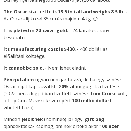
Disney nyerte a legtöbb Oscar-díjat (26 darabot).
The Oscar statuette is 13.5 in tall and weighs 8.5 lb.
-
Az Oscar-díj közel 35 cm és majdem 4 kg. 😶
It is plated in 24-carat gold.
- 24 karátos arany
bevonatú.
Its manufacturing cost is $400.
- 400 dollár az
előállítási költsége.
It cannot be sold.
- Nem lehet eladni.
Pénzjutalom
ugyan nem jár hozzá, de ha egy színész
Oscar-díjat kap, azzal kb.
20%-al
megugrik a fizetése.
(2022-ben a legjobban fizettett színész
Tom Cruise
volt,
a Top Gun-Maverick szerepért
100 millió dollárt
vihetett haza)
Minden
jelöltnek
(nominee) jár egy '
gift bag
',
ajándéktáska/-csomag, aminek értéke akár
100 ezer