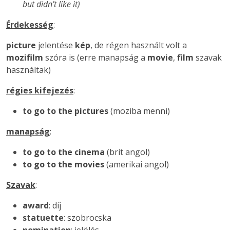
but didn’t like it)
Érdekesség
:
picture
jelentése
kép
, de régen használt volt a
mozifilm
szóra is (erre manapság a
movie
,
film
szavak
használtak)
régies kifejezés
:
to go to the pictures
(moziba menni)
manapság
:
to go to the cinema
(brit angol)
to go to the movies
(amerikai angol)
Szavak
:
award
: díj
statuette
: szobrocska