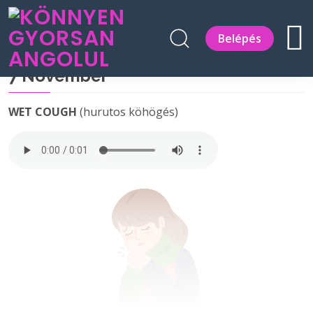
Belépés
7 November
WET COUGH
(hurutos köhögés)