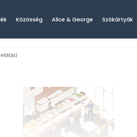
kék
Közösség
Alice & George
Szókártyák
 ellátás)