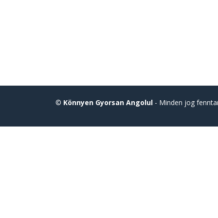
©
Könnyen Gyorsan Angolul
- Minden jog fennta