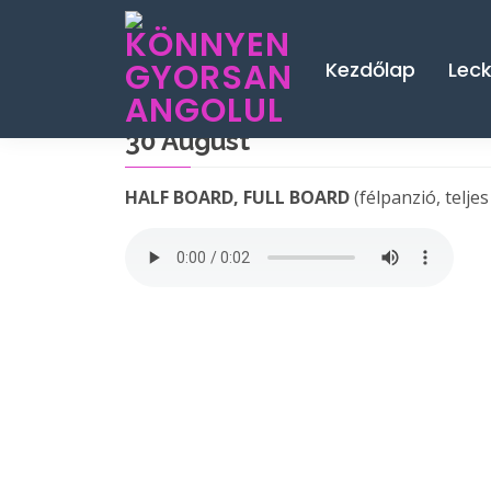
Kezdőlap
Lec
30 August
HALF BOARD, FULL BOARD
(félpanzió, teljes