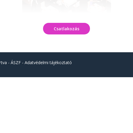
Csatlakozás
rtva -
ÁSZF
-
Adatvédelmi tájékoztató