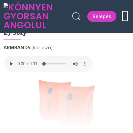
Belépés
27 July
ARMBANDS
(karúszó)