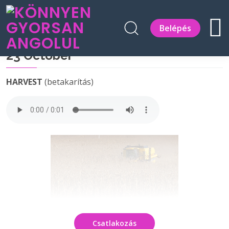
Belépés
23 October
HARVEST
(betakarítás)
Csatlakozás