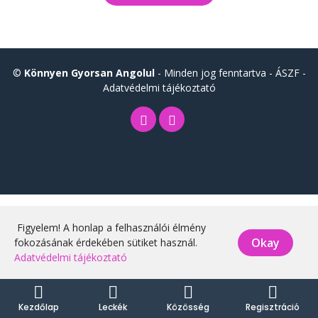
©
Könnyen Gyorsan Angolul
- Minden jog fenntartva -
ÁSZF
-
Adatvédelmi tájékoztató
Figyelem! A honlap a felhasználói élmény
Okay
fokozásának érdekében sütiket használ.
Adatvédelmi tájékoztató
Kezdőlap
Leckék
Közösség
Regisztráció