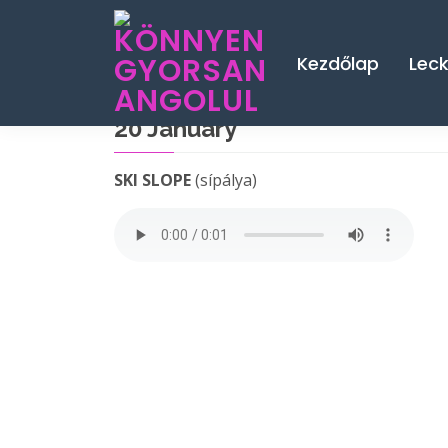
Kezdőlap
Lec
20 January
SKI SLOPE
(sípálya)