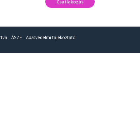
Csatlakozás
rtva -
ÁSZF
-
Adatvédelmi tájékoztató