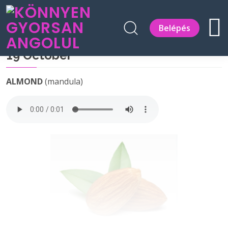
Belépés
19 October
ALMOND
(mandula)